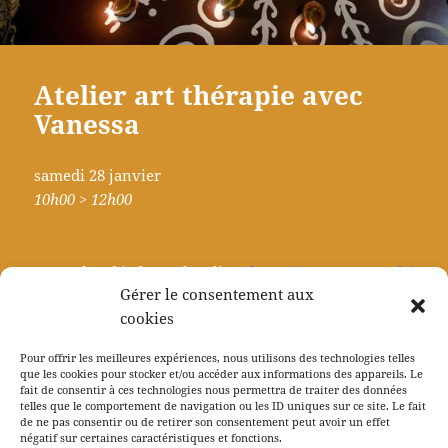
Atelier art thérapie avec
Vanessa
samedi 28 janvier
10h00 > 12h00
Pour plus d’info sur l’atelier :
https://www.aretera.fr/
Gérer le consentement aux
cookies
Pour réserver : 07 81 31 67 18
Pour offrir les meilleures expériences, nous utilisons des technologies telles
que les cookies pour stocker et/ou accéder aux informations des appareils. Le
fait de consentir à ces technologies nous permettra de traiter des données
telles que le comportement de navigation ou les ID uniques sur ce site. Le fait
de ne pas consentir ou de retirer son consentement peut avoir un effet
Navigation
négatif sur certaines caractéristiques et fonctions.