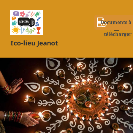
Documents à
télécharger
MENU
Eco-lieu Jeanot
ET
WIDGETS