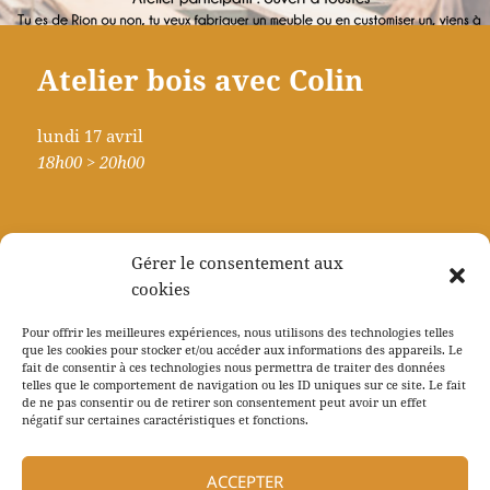
Atelier bois avec Colin
lundi 17 avril
18h00 > 20h00
Contact : Colin cocol.iphone@icloud.com
Gérer le consentement aux
cookies
Pour offrir les meilleures expériences, nous utilisons des technologies telles
que les cookies pour stocker et/ou accéder aux informations des appareils. Le
fait de consentir à ces technologies nous permettra de traiter des données
Navigation
telles que le comportement de navigation ou les ID uniques sur ce site. Le fait
PRÉCÉDENT
de
de ne pas consentir ou de retirer son consentement peut avoir un effet
Guinguette de Jeanot : Repas
Article
négatif sur certaines caractéristiques et fonctions.
l’article
producteur.ice.s et sortie de résidence
précédent :
Howling Kloud
ACCEPTER