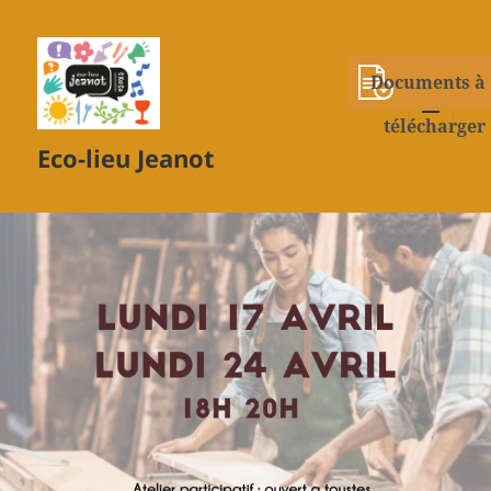
Documents à
télécharger
MENU
Eco-lieu Jeanot
ET
WIDGETS