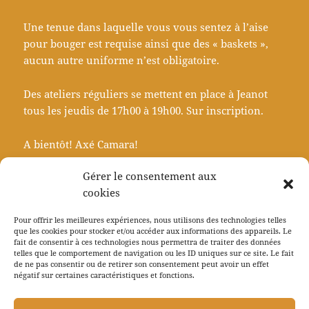
Une tenue dans laquelle vous vous sentez à l’aise
pour bouger est requise ainsi que des « baskets »,
aucun autre uniforme n’est obligatoire.
Des ateliers réguliers se mettent en place à Jeanot
tous les jeudis de 17h00 à 19h00. Sur inscription.
A bientôt! Axé Camara!
Gérer le consentement aux
Contact:
cookies
Nico: 07 82 26 47 28
Pour offrir les meilleures expériences, nous utilisons des technologies telles
que les cookies pour stocker et/ou accéder aux informations des appareils. Le
fait de consentir à ces technologies nous permettra de traiter des données
telles que le comportement de navigation ou les ID uniques sur ce site. Le fait
de ne pas consentir ou de retirer son consentement peut avoir un effet
Navigation
négatif sur certaines caractéristiques et fonctions.
PRÉCÉDENT
de
Ateliers de Capoeira Angola
Article
l’article