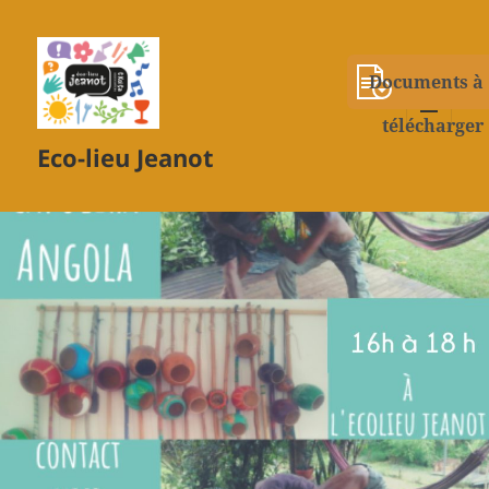
Documents à
télécharger
MENU
Eco-lieu Jeanot
ET
WIDGETS