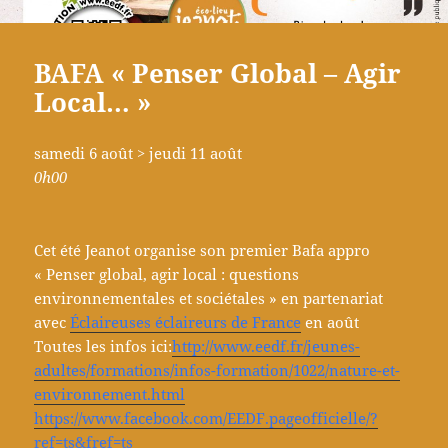
BAFA « Penser Global – Agir
Local… »
samedi 6 août > jeudi 11 août
0h00
Cet été Jeanot organise son premier Bafa appro
« Penser global, agir local : questions
environnementales et sociétales » en partenariat
avec
Éclaireuses éclaireurs de France
en août
Toutes les infos ici:
http://www.eedf.fr/jeunes-
adultes/formations/infos-formation/1022/nature-et-
environnement.html
https://www.facebook.com/EEDF.pageofficielle/?
ref=ts&fref=ts