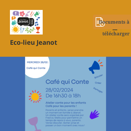
Documents à
télécharger
MENU
Eco-lieu Jeanot
ET
WIDGETS