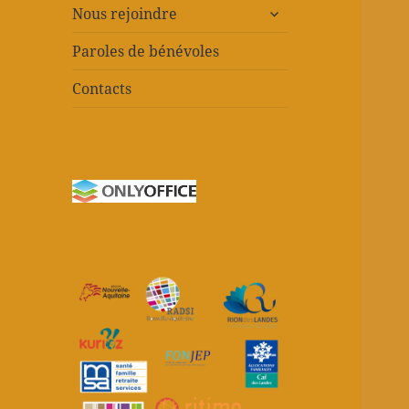
ouvrir
Nous rejoindre
le
sous-
Paroles de bénévoles
menu
Contacts