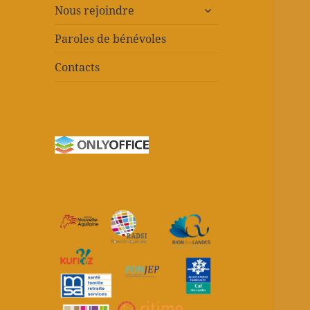
ouvrir
Nous rejoindre
le
sous-
Paroles de bénévoles
menu
Contacts