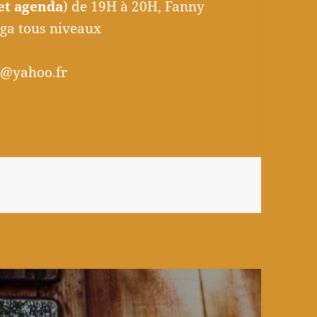
cet agenda
) de 19H à 20H, Fanny
oga tous niveaux
uv@yahoo.fr