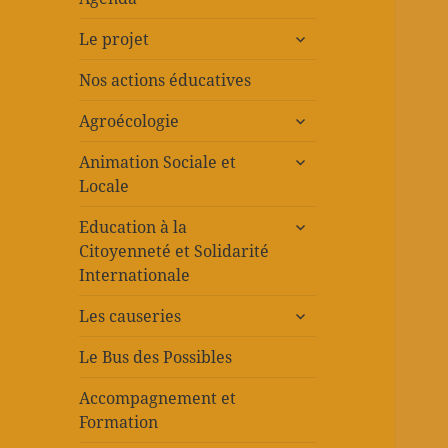
ouvrir
Le projet
le
sous-
Nos actions éducatives
menu
ouvrir
Agroécologie
le
ouvrir
sous-
Animation Sociale et
le
menu
Locale
sous-
ouvrir
menu
Education à la
le
Citoyenneté et Solidarité
sous-
Internationale
menu
ouvrir
Les causeries
le
sous-
Le Bus des Possibles
menu
Accompagnement et
Formation