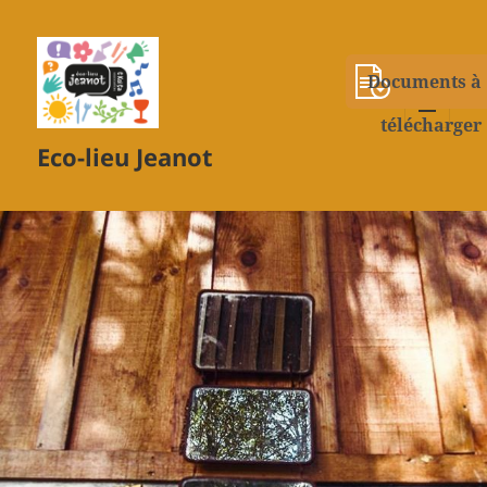
Documents à
télécharger
MENU
Eco-lieu Jeanot
ET
WIDGETS