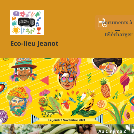
Documents à
télécharger
MENU
Eco-lieu Jeanot
ET
WIDGETS