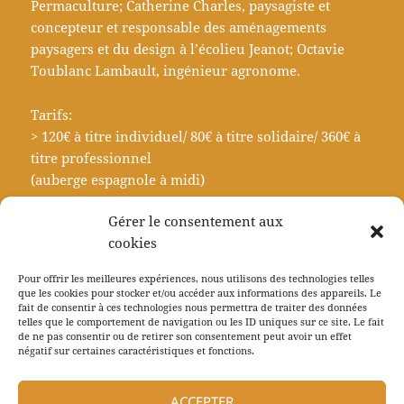
Permaculture; Catherine Charles, paysagiste et
concepteur et responsable des aménagements
paysagers et du design à l’écolieu Jeanot; Octavie
Toublanc Lambault, ingénieur agronome.
Tarifs:
> 120€ à titre individuel/ 80€ à titre solidaire/ 360€ à
titre professionnel
(auberge espagnole à midi)
Gérer le consentement aux
contacts: 09.81.98.81.31
cookies
animation@jeanot.fr
Pour offrir les meilleures expériences, nous utilisons des technologies telles
que les cookies pour stocker et/ou accéder aux informations des appareils. Le
fait de consentir à ces technologies nous permettra de traiter des données
telles que le comportement de navigation ou les ID uniques sur ce site. Le fait
de ne pas consentir ou de retirer son consentement peut avoir un effet
Navigation
négatif sur certaines caractéristiques et fonctions.
PRÉCÉDENT
de
Fermes d’Avenir Tour
Article
l’article
ACCEPTER