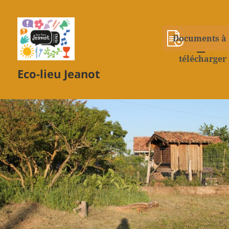
Documents à
télécharger
MENU
Eco-lieu Jeanot
ET
WIDGETS