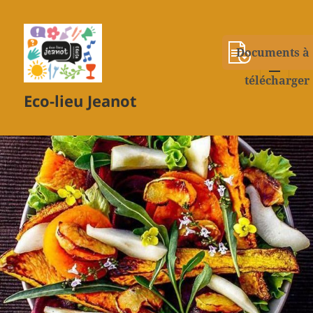
Documents à
télécharger
MENU
Eco-lieu Jeanot
ET
WIDGETS