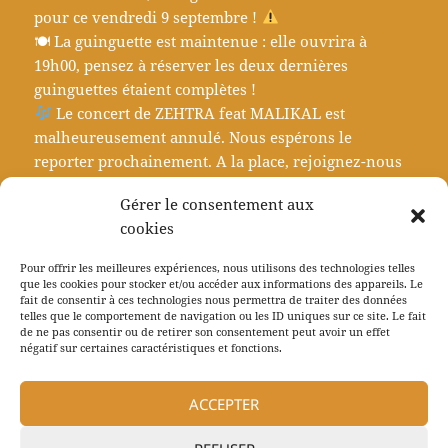
pour ce vendredi 9 septembre !
🍽 La guinguette est maintenue : elle ouvrira à
19h00, pensez à réserver les deux dernières
guinguettes étaient complètes !
Le concert de ZEHTRA feat MALIKAL est
malheureusement annulé. Nous espérons le
reporter prochainement. A la place, rejoignez-nous
pour une soirée une soirée JEUX
et KARAOKE
Gérer le consentement aux
cookies
Pour offrir les meilleures expériences, nous utilisons des technologies telles
que les cookies pour stocker et/ou accéder aux informations des appareils. Le
fait de consentir à ces technologies nous permettra de traiter des données
Navigation
telles que le comportement de navigation ou les ID uniques sur ce site. Le fait
PRÉCÉDENT
de
de ne pas consentir ou de retirer son consentement peut avoir un effet
L’Antenne Libre de l’association Hapchot
Article
négatif sur certaines caractéristiques et fonctions.
l’article
Radio
précédent :
ACCEPTER
SUIVANT
Guinguette de Jeanot avec sortie de
Article