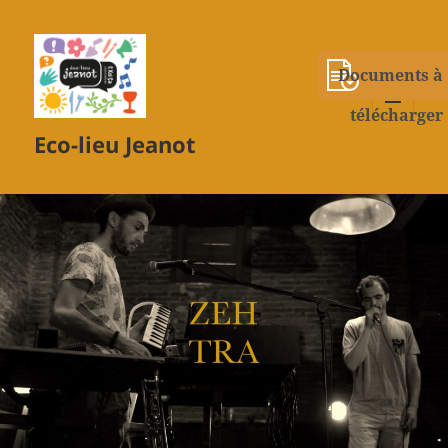
Documents à
télécharger
MENU
Eco-lieu Jeanot
ET
WIDGETS