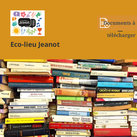
Documents à
télécharger
MENU
Eco-lieu Jeanot
ET
WIDGETS