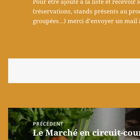
Pour être ajouté à la liste et recevoi
(réservations, stands présents au p
groupées…) merci d’envoyer un mail 
Navigation
de
PRÉCÉDENT
Le Marché en circuit-cou
l’article
Article