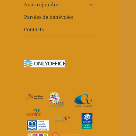
ouvrir
Nous rejoindre
le
sous-
Paroles de bénévoles
menu
Contacts