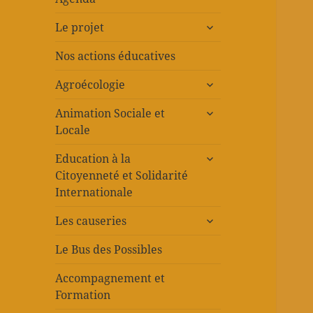
ouvrir
Le projet
le
sous-
Nos actions éducatives
menu
ouvrir
Agroécologie
le
ouvrir
sous-
Animation Sociale et
le
menu
Locale
sous-
ouvrir
menu
Education à la
le
Citoyenneté et Solidarité
sous-
Internationale
menu
ouvrir
Les causeries
le
sous-
Le Bus des Possibles
menu
Accompagnement et
Formation