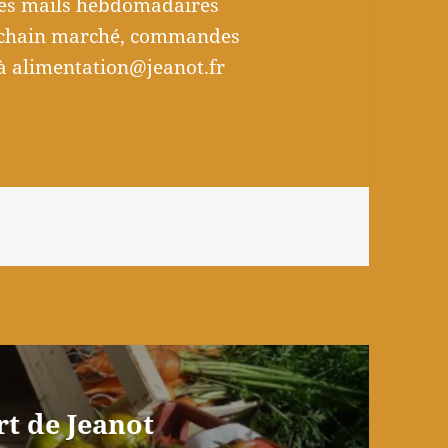
r les mails hebdomadaires
rochain marché, commandes
à alimentation@jeanot.fr
rt de Jeanot