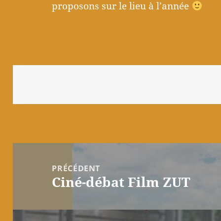
proposons sur le lieu à l’année
Navigation
de
PRÉCÉDENT
Ciné-débat Film ZUT
l’article
Article
précédent :