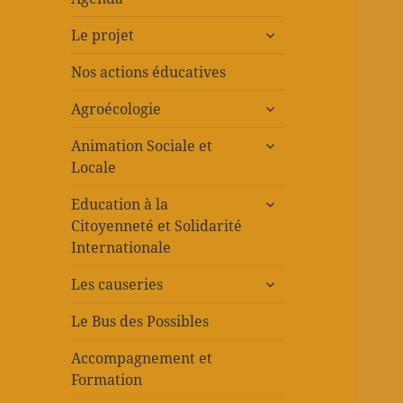
ouvrir
Le projet
le
sous-
Nos actions éducatives
menu
ouvrir
Agroécologie
le
ouvrir
sous-
Animation Sociale et
le
menu
Locale
sous-
ouvrir
menu
Education à la
le
Citoyenneté et Solidarité
sous-
Internationale
menu
ouvrir
Les causeries
le
sous-
Le Bus des Possibles
menu
Accompagnement et
Formation