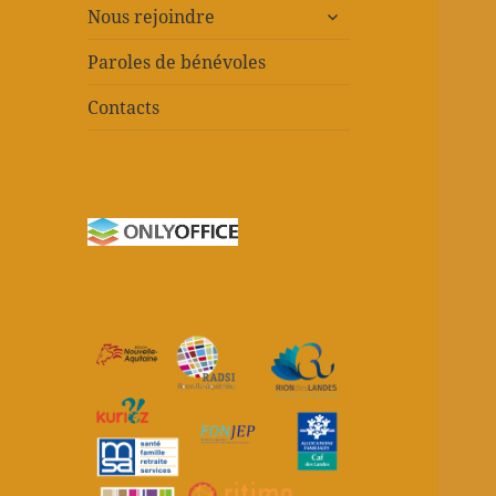
ouvrir
Nous rejoindre
le
sous-
Paroles de bénévoles
menu
Contacts