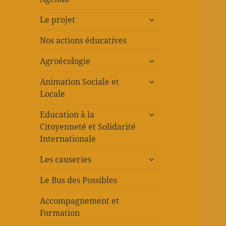
ouvrir
Le projet
le
sous-
Nos actions éducatives
menu
ouvrir
Agroécologie
le
ouvrir
sous-
Animation Sociale et
le
menu
Locale
sous-
ouvrir
menu
Education à la
le
Citoyenneté et Solidarité
sous-
Internationale
menu
ouvrir
Les causeries
le
sous-
Le Bus des Possibles
menu
Accompagnement et
Formation