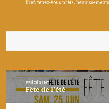
Bref, tenez­-vous prêts, hennissements 
Navigation
de
PRÉCÉDENT
Fête de l’été
l’article
Article
précédent :