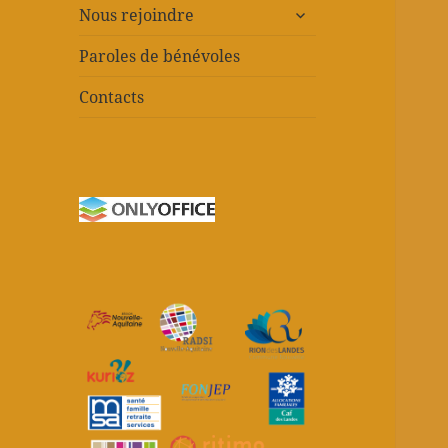
ouvrir
Nous rejoindre
le
sous-
Paroles de bénévoles
menu
Contacts