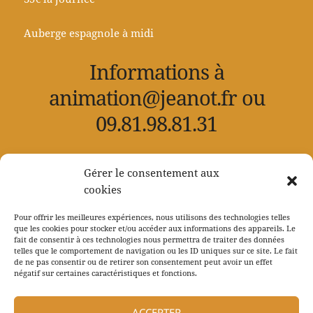
Auberge espagnole à midi
Informations à
animation@jeanot.fr ou
09.81.98.81.31
Bulletin d’inscription téléchargeable
ICI
dans
Gérer le consentement aux
l’onglet « documents à télécharger »
cookies
Pour offrir les meilleures expériences, nous utilisons des technologies telles
que les cookies pour stocker et/ou accéder aux informations des appareils. Le
fait de consentir à ces technologies nous permettra de traiter des données
telles que le comportement de navigation ou les ID uniques sur ce site. Le fait
Navigation
de ne pas consentir ou de retirer son consentement peut avoir un effet
PRÉCÉDENT
de
négatif sur certaines caractéristiques et fonctions.
FORMATION : Autonomie énergétique
Article
l’article
précédent :
ACCEPTER