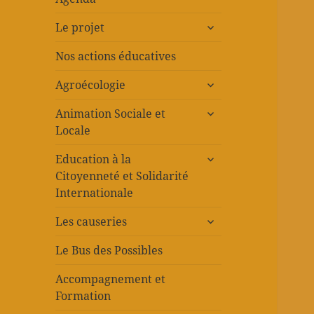
ouvrir
Le projet
le
sous-
Nos actions éducatives
menu
ouvrir
Agroécologie
le
ouvrir
sous-
Animation Sociale et
le
menu
Locale
sous-
ouvrir
menu
Education à la
le
Citoyenneté et Solidarité
sous-
Internationale
menu
ouvrir
Les causeries
le
sous-
Le Bus des Possibles
menu
Accompagnement et
Formation