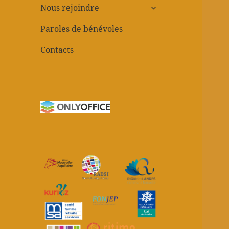
ouvrir
Nous rejoindre
le
sous-
Paroles de bénévoles
menu
Contacts