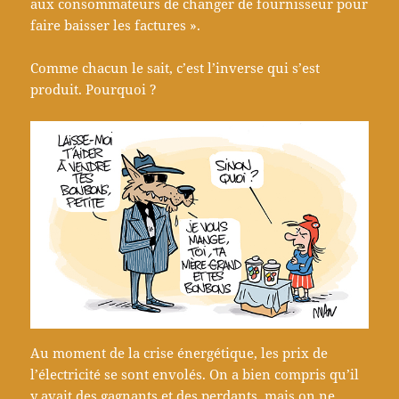
aux consommateurs de changer de fournisseur pour
faire baisser les factures ».
Comme chacun le sait, c’est l’inverse qui s’est
produit. Pourquoi ?
Au moment de la crise énergétique, les prix de
l’électricité se sont envolés. On a bien compris qu’il
y avait des gagnants et des perdants, mais on ne