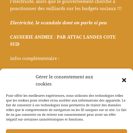
l’électricité, alors que le gouvernement cherche à
ponctionner des milliards sur les budgets sociaux !!!
Electricité, le scandale dont on parle si peu
CAUSERIE ANIMEE
:
PAR ATTAC LANDES COTE
SUD
infos complémentaire :
https://lagedefaire-lejournal.fr/le-cout-de-lelectricite-
Gérer le consentement aux
explique-aux-enfants
cookies
Pour offrir les meilleures expériences, nous utilisons des technologies telles
que les cookies pour stocker et/ou accéder aux informations des appareils. Le
Publié
Auteur
Catégories
23 octobre 2024
adminjeanot
Non classé
fait de consentir à ces technologies nous permettra de traiter des données
le
telles que le comportement de navigation ou les ID uniques sur ce site. Le fait
Navigation
de ne pas consentir ou de retirer son consentement peut avoir un effet
PRÉCÉDENT
de
négatif sur certaines caractéristiques et fonctions.
Des Andes aux Landes
Article
l’article
précédent :