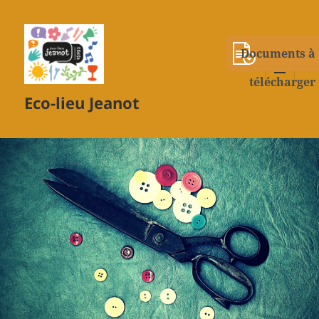
Documents à
télécharger
MENU
Eco-lieu Jeanot
ET
WIDGETS