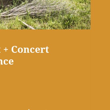
 + Concert
nce