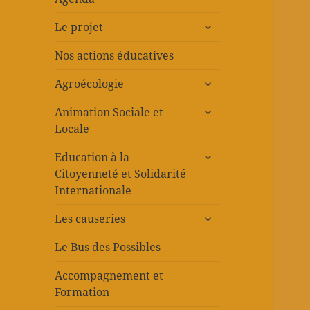
ouvrir
Le projet
le
sous-
Nos actions éducatives
menu
ouvrir
Agroécologie
le
ouvrir
sous-
Animation Sociale et
le
menu
Locale
sous-
ouvrir
menu
Education à la
le
Citoyenneté et Solidarité
sous-
Internationale
menu
ouvrir
Les causeries
le
sous-
Le Bus des Possibles
menu
Accompagnement et
Formation