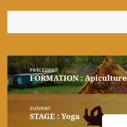
Navigation
de
PRÉCÉDENT
FORMATION : Apiculture 
l’article
Article
précédent :
SUIVANT
STAGE : Yoga
Article
suivant :