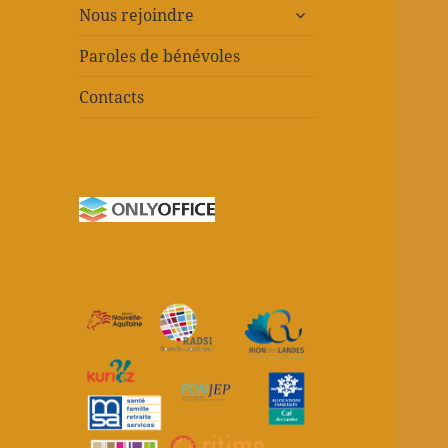
ouvrir
Nous rejoindre
le
sous-
Paroles de bénévoles
menu
Contacts