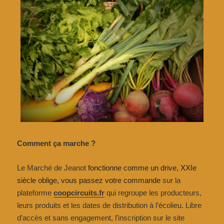
Comment ça marche ?
Le Marché de Jeanot
fonctionne comme un drive, XXIe
siècle oblige, vous passez votre commande
sur la
plateforme
coopcircuits.fr
qui regroupe les producteurs,
leurs produits et les dates de distribution à l’écolieu. Libre
d’accès et sans engagement, l’inscription sur le site