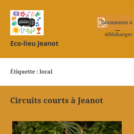
Documents à
télécharger
MENU
Eco-lieu Jeanot
ET
WIDGETS
Étiquette :
local
Circuits courts à Jeanot